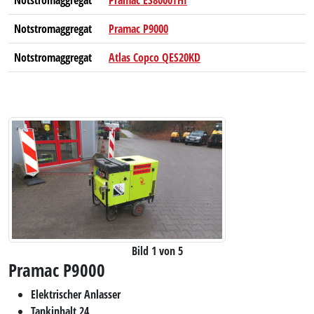
Notstromaggregat
Pramac ES8000THI
Notstromaggregat
Pramac P9000
Notstromaggregat
Atlas Copco QES20KD
Bild 1 von 5
Pramac P9000
Elektrischer Anlasser
Tankinhalt 24