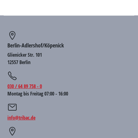
Berlin-Adlershof/Köpenick
Glienicker Str. 101
12557 Berlin
030 / 64 89 758 - 0
Montag bis Freitag 07:00 - 16:00
info@tribac.de