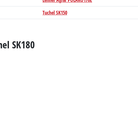
Lehner Agrar POLARO170E
Tuchel SK150
hel SK180