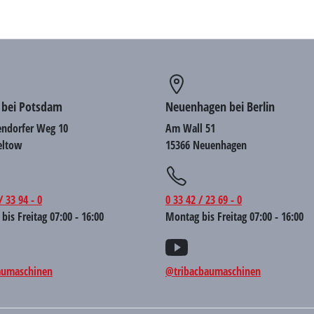
 bei Potsdam
Neuenhagen bei Berlin
ndorfer Weg 10
Am Wall 51
eltow
15366 Neuenhagen
/ 33 94 - 0
0 33 42 / 23 69 - 0
bis Freitag 07:00 - 16:00
Montag bis Freitag 07:00 - 16:00
aumaschinen
@tribacbaumaschinen