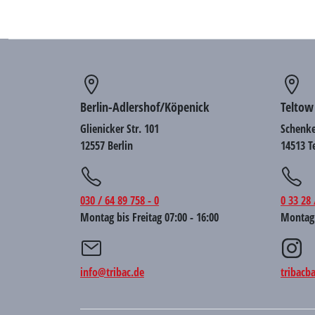
Berlin-Adlershof/Köpenick
Teltow
Glienicker Str. 101
Schenke
12557 Berlin
14513 T
030 / 64 89 758 - 0
0 33 28 
Montag bis Freitag 07:00 - 16:00
Montag 
info@tribac.de
tribacb