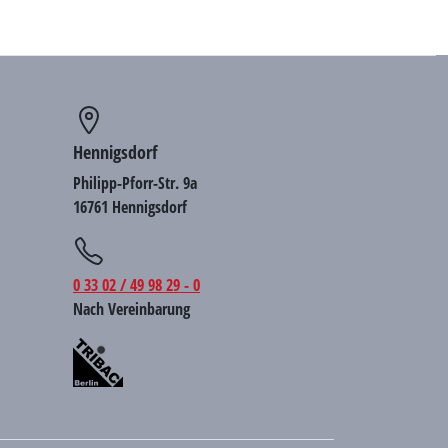
Hennigsdorf
Philipp-Pforr-Str. 9a
16761 Hennigsdorf
0 33 02 / 49 98 29 - 0
Nach Vereinbarung