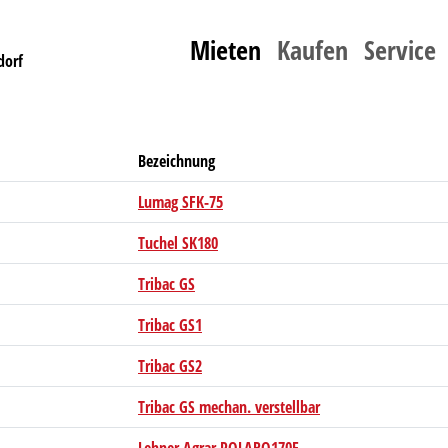
Mieten
Kaufen
Service
dorf
Bezeichnung
Lumag SFK-75
Tuchel SK180
Tribac GS
Tribac GS1
Tribac GS2
Tribac GS mechan. verstellbar