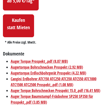
ab 5,00 €/Tag*
Kaufen
statt Mieten
* Alle Preise zzgl. MwSt.
Dokumente
Auger Torque Prospekt_.pdf (8.07 MB)
Augertorque Bohrschnecken Prospekt (2.92 MB)
Augertorque Erdlochbohrgerät Prospekt (4.22 MB)
Cangini Erdbohrer ATC150 ATC250 ATC350 ATC550 ATC1000
ATC1500 ATC2500 Prospekt_.pdf (1.08 MB)
Auger Torque Bohrschnecken Prospekt 15.0_.pdf (16.41 MB)
Auger Torque Baumstumpf-Fräsbohrer SP250 SP350 für
Prospekt_.pdf (3.85 MB)